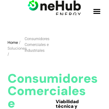
QUIÉNES SOMOS
Consumidores
Home
/
SOLUCIONES
Comerciales e
Soluciones
Industriales
/
PRODUCTOS
Consumidores
CREDENCIALES
Comerciales
ÚNETE AL EQUIPO
e
Viabilidad
BLOG
técnica y