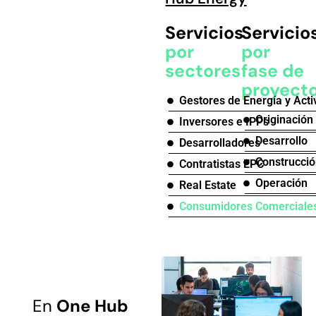
Servicios
Servicio
por
por
sectores
fase de
proyect
Gestores de Energía y Acti
Originación
Inversores e IPPs
Desarrollo
Desarrolladores
Construcci
Contratistas EPC
Operación
Real Estate
Consumidores Comerciales 
En
One Hub