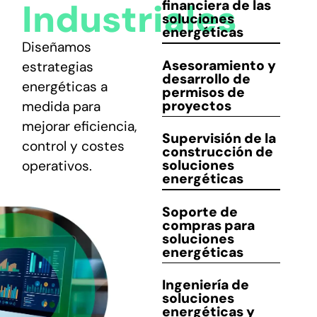
Industriales
financiera
de las
soluciones
CONTACTO
energéticas
Diseñamos
Asesoramiento y
estrategias
desarrollo
de
energéticas a
permisos de
proyectos
medida para
mejorar eficiencia,
Supervisión de la
control y costes
construcción
de
soluciones
operativos.
energéticas
Soporte
de
compras para
soluciones
energéticas
Ingeniería de
soluciones
energéticas y