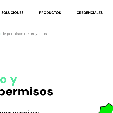
SOLUCIONES
PRODUCTOS
CREDENCIALES
o
de permisos de proyectos
o
y
permisos
urar permisos