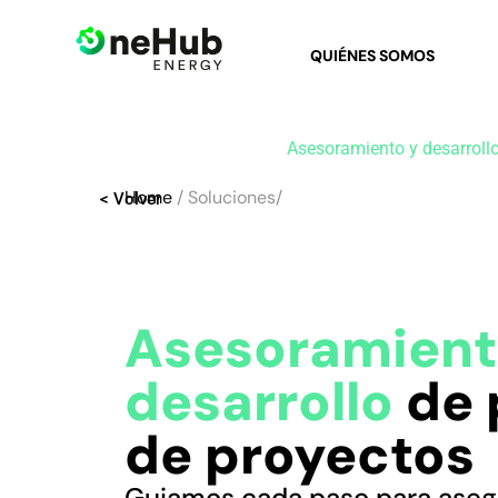
QUIÉNES SOMOS
Asesoramiento y desarroll
Home
/ Soluciones/
< Volver
Asesoramient
desarrollo
de
de
proyectos
Guiamos cada paso para aseg