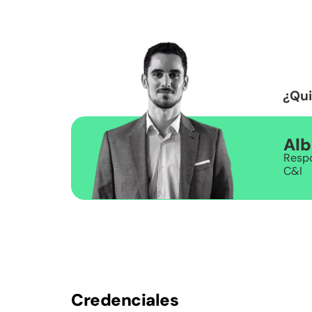
¿Qui
Alb
Respo
C&I
Credenciales