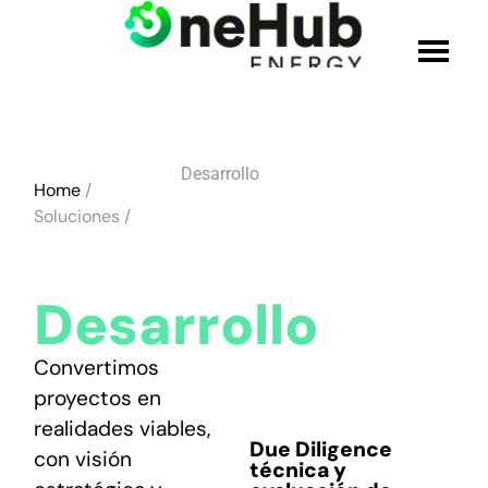
QUIÉNES SOMOS
Desarrollo
Home
/
SOLUCIONES
Soluciones /
PRODUCTOS
Desarrollo
CREDENCIALES
Convertimos
ÚNETE AL EQUIPO
proyectos en
realidades viables,
Due Diligence
con visión
BLOG
técnica
y