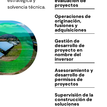
estratégica y
evaluación de
proyectos
solvencia técnica.
CONTACTO
Operaciones de
originación
,
fusiones y
adquisiciones
Gestión de
desarrollo
de
proyecto en
nombre del
inversor
Asesoramiento y
desarrollo
de
permisos de
proyectos
Supervisión de la
construcción
de
soluciones