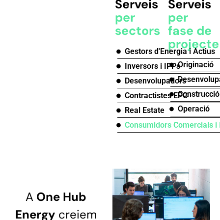
Serveis
Serveis
per
per
sectors
fase de
projecte
Gestors d'Energia i Actius
Originació
Inversors i IPPs
Desenvolu
Desenvolupadors
Construcció
Contractistes EPC
Operació
Real Estate
Consumidors Comercials i 
A
One Hub
Energy
creiem