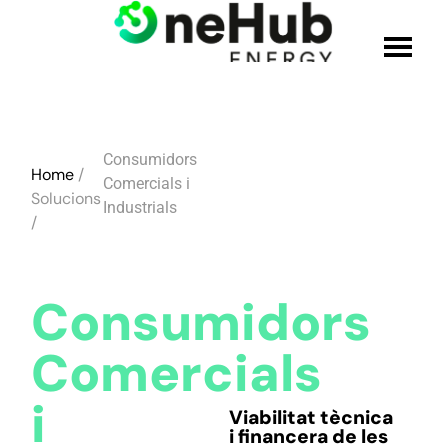
QUI SOM
Consumidors
Home
/
SOLUCIONS
Comercials i
Solucions
Industrials
/
PRODUCTES
Consumidors
CREDENCIALS
Comercials
UNEIX-TE A L'EQUIP
i
Viabilitat tècnica
BLOC
i financera
de les