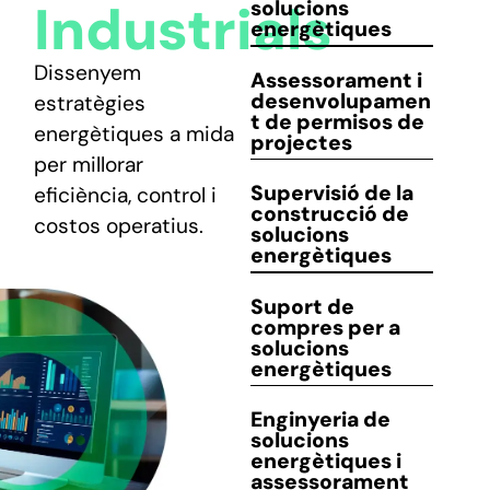
Industrials
solucions
energètiques
CONTACTE
Dissenyem
Assessorament i
desenvolupamen
estratègies
t
de permisos de
energètiques a mida
projectes
per millorar
Supervisió de la
eficiència, control i
construcció
de
costos operatius.
solucions
energètiques
Suport
de
compres per a
solucions
energètiques
Enginyeria de
solucions
energètiques i
assessorament