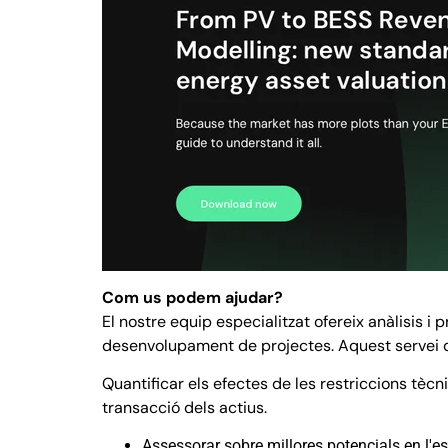
Com us podem ajudar?
El nostre equip especialitzat ofereix anàlisis i
desenvolupament de projectes. Aquest servei d'
Quantificar els efectes de les restriccions tè
transacció dels actius.
Assessorar sobre millores potencials en l'es