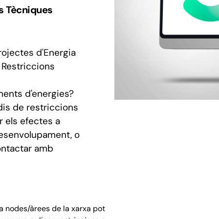
ns Tècniques
rojectes d'Energia
 Restriccions
ents d'energies?
is de restriccions
 els efectes a
 desenvolupament, o
contactar amb
a nodes/àrees de la xarxa pot