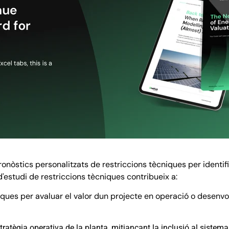
 pronòstics personalitzats de restriccions tècniques per ident
estudi de restriccions tècniques contribueix a:
cniques per avaluar el valor dun projecte en operació o desen
tratègia operativa de la planta, mitjançant la inclusió al sistema