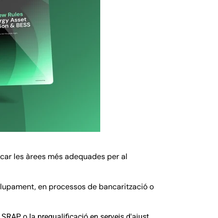
ificar les àrees més adequades per al
volupament, en processos de bancarització o
 SRAP o la prequalificació en serveis d'ajust.