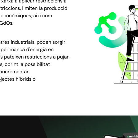
xarxa a aplicar restriccions a
riccions, limiten la producció
s econòmiques, així com
 GdOs.
tres industrials, poden sorgir
r, per manca d'energia en
 pateixen restriccions a pujar,
, obrint la possibilitat
n incrementar
jectes híbrids o