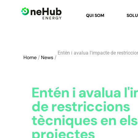
QUI SOM
SOLU
Entén i avalua l'impacte de restriccio
Home
/
News
/
Entén i avalua l
de restriccions
tècniques en els
projectes