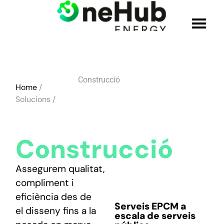
QUI SOM
Construcció
Home
/
SOLUCIONS
Solucions /
PRODUCTES
Construcció
CREDENCIALS
Assegurem qualitat,
UNEIX-TE A L'EQUIP
compliment i
eficiència des de
Serveis EPCM
a
el disseny fins a la
BLOC
escala de serveis