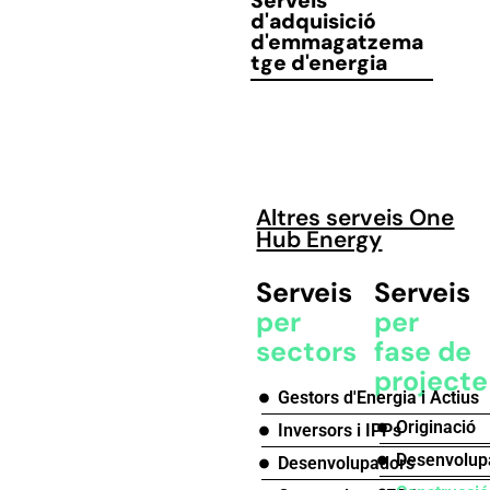
Serveis
d'adquisició
d'emmagatzema
tge d'energia
Altres serveis One
Hub Energy
Serveis
Serveis
per
per
sectors
fase de
projecte
Gestors d'Energia i Actius
Originació
Inversors i IPPs
Desenvolu
Desenvolupadors