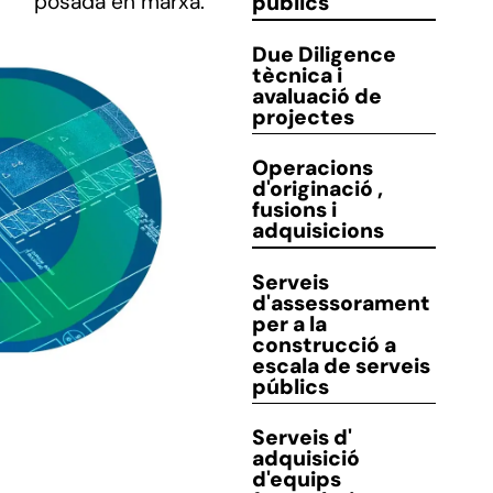
posada en marxa.
públics
CONTACTE
Due Diligence
tècnica
i
avaluació de
projectes
Operacions
d'originació
,
fusions i
adquisicions
Serveis
d'assessorament
per a la
construcció a
escala de serveis
públics
Serveis d'
adquisició
d'equips