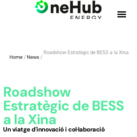
QUI SOM
Roadshow Estratègic de BESS a la Xina
SOLUCIONS
Home
/
News
/
PRODUCTES
Roadshow
CREDENCIALS
Estratègic de BESS
UNEIX-TE A L'EQUIP
a la Xina
Un viatge d'innovació i col·laboració
BLOC