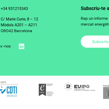
Subscriu-te 
+34 931215343
Rep un informe 
C/ Marie Curie, 8 – 12
mercat energètic
Mòduls A201 – A211
08042 Barcelona
ix-nos