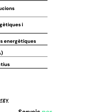
ucions
gètiques i
ns energètiques
A)
ctius
ergy
Serveis
per