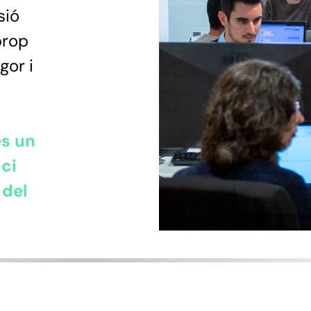
sió
prop
igor i
s un
oci
 del