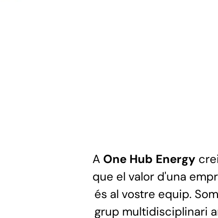
A
One Hub Energy
cre
que el valor d'una emp
és al vostre equip. So
grup multidisciplinari